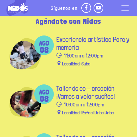
Pasar al contenido principal
Síguenos en:
Agéndate con Nidos
Experiencia artística Pare y
AGO
memoria
08
11:00am a 12:00pm
Localidad: Suba
Taller de co - creación
AGO
¡Vamos a volar sueños!
08
10:00am a 12:00pm
Localidad: Rafael Uribe Uribe