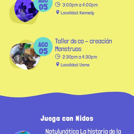
AGO
05
3:00pm a 4:00pm
Localidad: Kennedy
Taller de co - creación
AGO
Monstruos
05
2:30pm a 4:30pm
Localidad: Usme
Juega con Nidos
Natulunática La historia de la