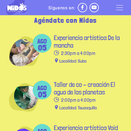
Pasar al contenido principal
Síguenos en:
Agéndate con Nidos
Experiencia artística De la
AGO
mancha
05
2:30pm a 4:00pm
Localidad: Suba
Taller de co - creación El
AGO
agua de los planetas
05
2:00pm a 4:00pm
Localidad: Teusaquillo
Experiencia artística Void