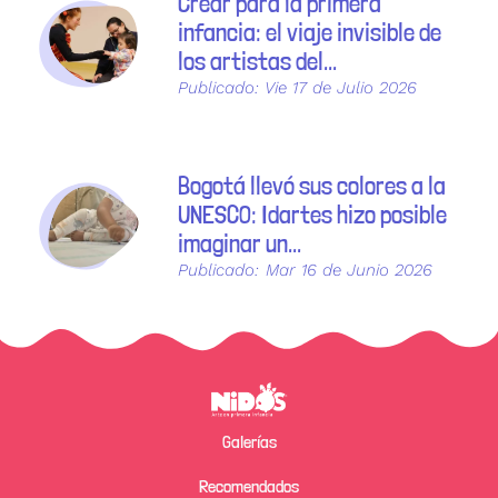
Crear para la primera
infancia: el viaje invisible de
los artistas del...
Publicado:
Vie 17 de Julio 2026
Bogotá llevó sus colores a la
UNESCO: Idartes hizo posible
imaginar un...
Publicado:
Mar 16 de Junio 2026
Pie de página
Galerías
Recomendados