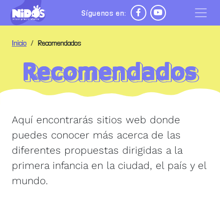
Pasar al contenido principal
Síguenos en:
 de ayuda a la navegación
Inicio
Recomendados
Recomendados
Aquí encontrarás sitios web donde
puedes conocer más acerca de las
diferentes propuestas dirigidas a la
primera infancia en la ciudad, el país y el
mundo.