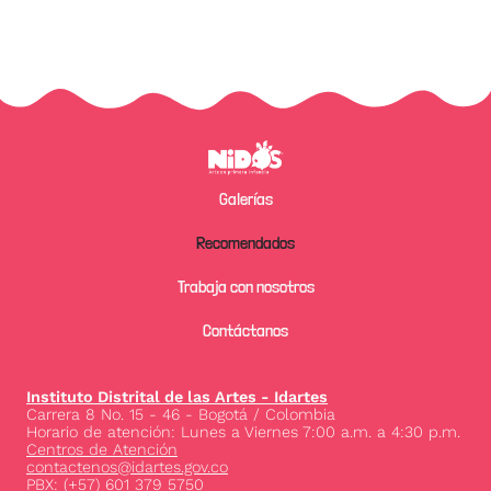
Pie de página
Galerías
Recomendados
Trabaja con nosotros
Contáctanos
Instituto Distrital de las Artes - Idartes
Carrera 8 No. 15 - 46 - Bogotá / Colombia
Horario de atención: Lunes a Viernes 7:00 a.m. a 4:30 p.m.
Centros de Atención
contactenos@idartes.gov.co
PBX: (+57) 601 379 5750