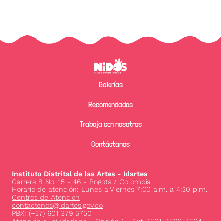
Pie de página
Galerías
Recomendados
Trabaja con nosotros
Contáctanos
Instituto Distrital de las Artes - Idartes
Carrera 8 No. 15 - 46 - Bogotá / Colombia
Horario de atención: Lunes a Viernes 7:00 a.m. a 4:30 p.m.
Centros de Atención
contactenos@idartes.gov.co
PBX: (+57) 601 379 5750