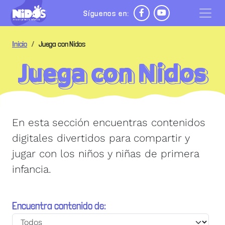
Pasar al contenido principal
Síguenos en:
 de ayuda a la navegación
Inicio
Juega con Nidos
Juega con Nidos
En esta sección encuentras contenidos
digitales divertidos para compartir y
jugar con los niños y niñas de primera
infancia.
Encuentra contenido de: