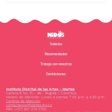
Pie de página
Galerías
Recomendados
Trabaja con nosotros
Contáctanos
Instituto Distrital de las Artes - Idartes
Carrera 8 No. 15 - 46 - Bogotá / Colombia
Horario de atención: Lunes a Viernes 7:00 a.m. a 4:30 p.m.
Centros de Atención
contactenos@idartes.gov.co
PBX: (+57) 601 379 5750