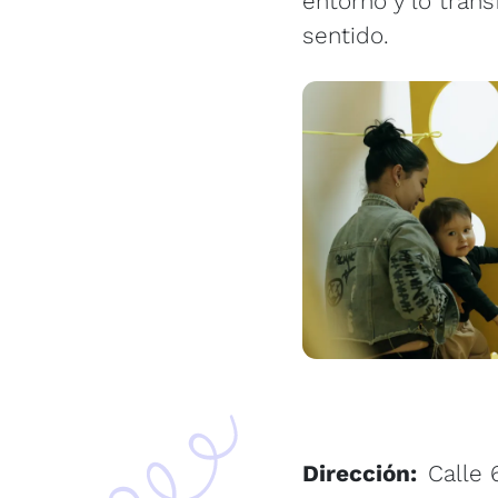
entorno y lo trans
sentido.
Image
Dirección
Calle 