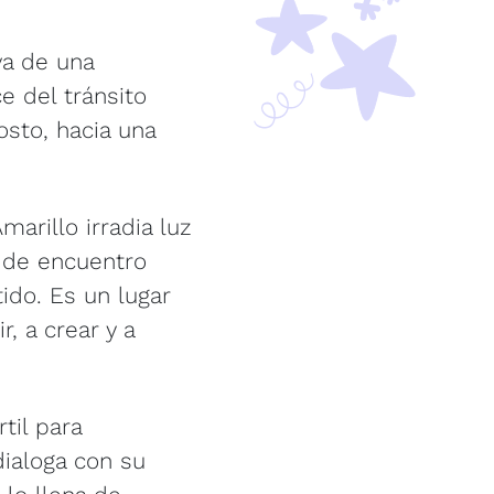
va de una
e del tránsito
osto, hacia una
arillo irradia luz
o de encuentro
ido. Es un lugar
r, a crear y a
til para
dialoga con su