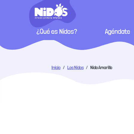
Pasar al contenido principal
Menú principal
¿Qué es Nidos?
Agéndate
 enlaces de ayuda a la nav
Inicio
Los Nidos
Nido Amarillo