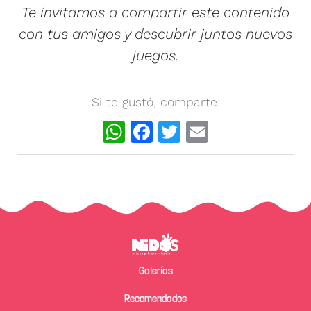
Te invitamos a compartir este contenido
con tus amigos y descubrir juntos nuevos
juegos.
Si te gustó, comparte:
WhatsApp
Facebook
Twitter
Email
Pie de página
Galerías
Recomendados