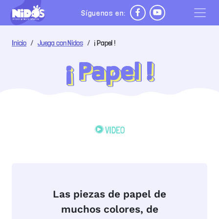
Pasar al contenido principal
Síguenos en:
 de ayuda a la navegación
Inicio
Juega con Nidos
¡ Papel !
¡ Papel !
VIDEO
Las piezas de papel de
muchos colores, de